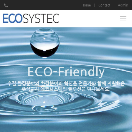
Home
Contact
Admin
ECO-Friendly
INNOVATION
수질 환경분야의 환경분야의 혁신을 전문가와 함께 지원해온
고객과의 믿음과 신뢰를 위하여 최선을 다하겠습니다.
주식회사 에코시스텍의 솔루션을 만나보세요.